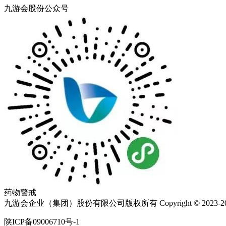
九游会股份公众号
药物警戒
九游会企业（集团）股份有限公司版权所有 Copyright © 2023-20
陕ICP备09006710号-1